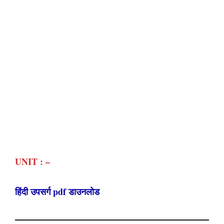
UNIT : –
हिंदी उपसर्ग pdf डाउनलोड