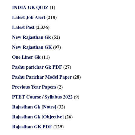
INDIA GK QUIZ
(1)
Latest Job Alert
(218)
Latest Post
(2,336)
New Rajasthan Gk
(52)
New Rajasthan GK
(97)
One Liner Gk
(11)
Pashu parichar Gk PDF
(27)
Pashu Parichar Model Paper
(28)
Previous Year Papers
(2)
PTET Course / Syllabus 2022
(9)
Rajasthan Gk [Notes]
(32)
Rajasthan Gk [Objective]
(26)
Rajasthan GK PDF
(129)