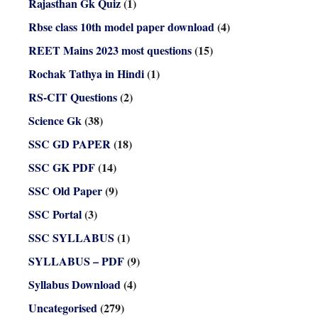
Rajasthan Gk Quiz
(1)
Rbse class 10th model paper download
(4)
REET Mains 2023 most questions
(15)
Rochak Tathya in Hindi
(1)
RS-CIT Questions
(2)
Science Gk
(38)
SSC GD PAPER
(18)
SSC GK PDF
(14)
SSC Old Paper
(9)
SSC Portal
(3)
SSC SYLLABUS
(1)
SYLLABUS – PDF
(9)
Syllabus Download
(4)
Uncategorised
(279)