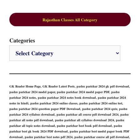
Rajasthan Classes All Category
Categories
GK Reader Home Page, GK Reader Latest Posts, pashu parichar 2024 gk pdf download,
pashu parichar 2024 model paper, pashu parichar 2024 model paper PDF, pashu
parichar 2024 notes, pashu parichar 2024 notes book download, pashu parichar 2024
notes in hindi, pashu parichar 2024 online classes, pashu parichar 2024 online test,
pashu parichar 2024 question paper PDF Download, pashu parichar 2024 quiz, pashu
parichar 2024 syllabus download, pashu parichar all course pdf download 2024, pashu
parichar all notes pdf download, pashu parichar all syllabus download 2024, pashu
parichar all topic notes download, pashu parichar best book pdf download, pashu
parichar best gk book 2024 PDF download, pashu parichar best model paper book PDF
download, pashu parichar best notes pdf 2024, pashu parichar course all pdf download,