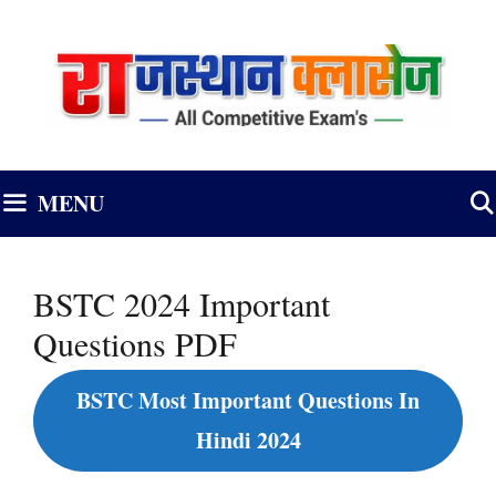
Skip
to
content
MENU
BSTC 2024 Important
Questions PDF
BSTC Most Important Questions In
Hindi 2024