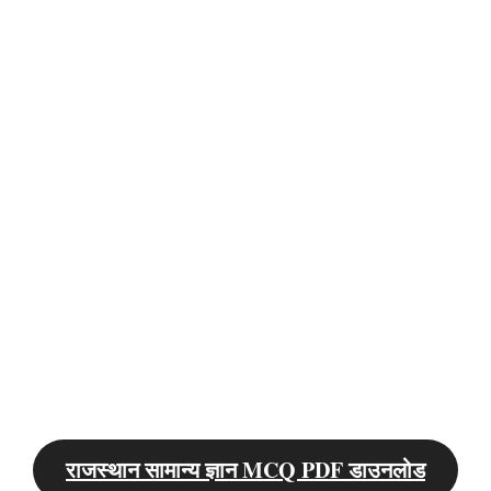
राजस्थान सामान्य ज्ञान MCQ PDF डाउनलोड