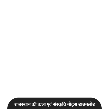
राजस्थान की कला एवं संस्कृति नोट्स डाउनलोड