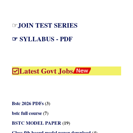
JOIN TEST SERIES
☞
☞ SYLLABUS - PDF
Latest Govt Jobs
Bstc 2026 PDFs
(3)
bstc full course
(7)
BSTC MODEL PAPER
(19)
Class 5th board model paper download
(4)