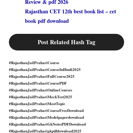
Review & pdf 2026
Rajasthan CET 12th best book list – cet
book pdf download
Post Related Hash Tag
#RajasthanJailPrahariCourse
#RajasthanJailPrahariCourseInHindi2025
#RajasthanJailPrahariFullCourse2025
#RajasthanJailPrahariCoursePDF
#RajasthanJailPrahariOnlineCourses
#RajasthanJailPrahariMockTest2025
#RajasthanJailPrahariMostTopic
#RajasthanJailPrahariCourseFreeDownload
#RajasthanJailPrahariModelpaperdownload
#RajasthanJailPrahariGkNotesPDFDownload
#RajasthanJailPraharigkpdfdownload2025