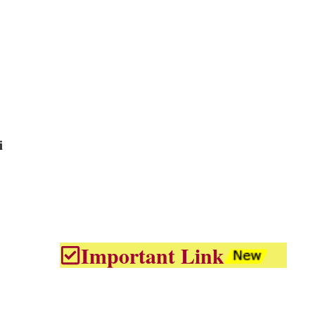
i
Important Link