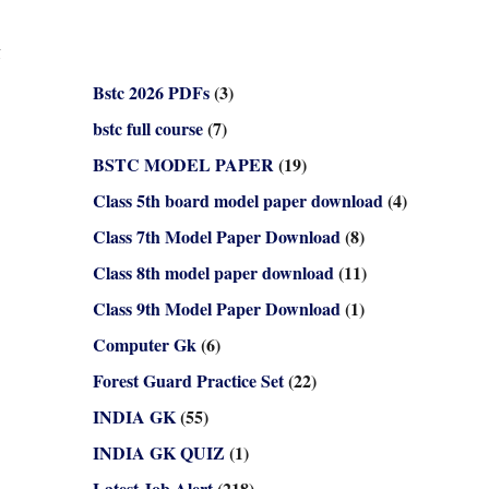
5
Bstc 2026 PDFs
(3)
bstc full course
(7)
BSTC MODEL PAPER
(19)
Class 5th board model paper download
(4)
Class 7th Model Paper Download
(8)
Class 8th model paper download
(11)
Class 9th Model Paper Download
(1)
Computer Gk
(6)
Forest Guard Practice Set
(22)
INDIA GK
(55)
INDIA GK QUIZ
(1)
Latest Job Alert
(218)