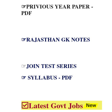
☞PRIVIOUS YEAR PAPER -
PDF
☞RAJASTHAN GK NOTES
JOIN TEST SERIES
☞
☞ SYLLABUS - PDF
Latest Govt Jobs