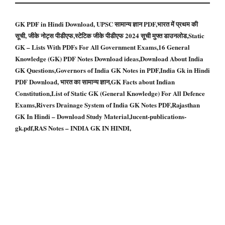
GK PDF in Hindi Download, UPSC सामान्य ज्ञान PDF,भारत में प्रथम की
सूची, जीके नोट्स पीडीएफ,स्टेटिक जीके पीडीएफ 2024 सूची मुफ्त डाउनलोड,Static
GK – Lists With PDFs For All Government Exams,16 General
Knowledge (GK) PDF Notes Download ideas,Download About India
GK Questions,Governors of India GK Notes in PDF,India Gk in Hindi
PDF Download, भारत का सामान्य ज्ञान,GK Facts about Indian
Constitution,List of Static GK (General Knowledge) For All Defence
Exams,Rivers Drainage System of India GK Notes PDF,Rajasthan
GK In Hindi – Download Study Material,lucent-publications-
gk.pdf,RAS Notes – INDIA GK IN HINDI,