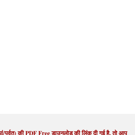
ियां/पर्वत) की PDF Free डाउनलोड की लिंक दी गई है, तो आप 