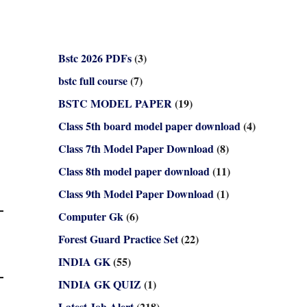
Bstc 2026 PDFs
(3)
bstc full course
(7)
BSTC MODEL PAPER
(19)
Class 5th board model paper download
(4)
Class 7th Model Paper Download
(8)
Class 8th model paper download
(11)
Class 9th Model Paper Download
(1)
Computer Gk
(6)
Forest Guard Practice Set
(22)
INDIA GK
(55)
INDIA GK QUIZ
(1)
Latest Job Alert
(218)