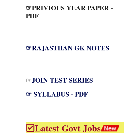
☞PRIVIOUS YEAR PAPER -
PDF
☞RAJASTHAN GK NOTES
JOIN TEST SERIES
☞
☞ SYLLABUS - PDF
Latest Govt Jobs