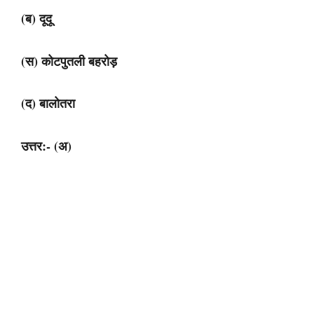
(ब) दूदू
(स) कोटपुतली बहरोड़
(द) बालोतरा
उत्तर:- (अ)