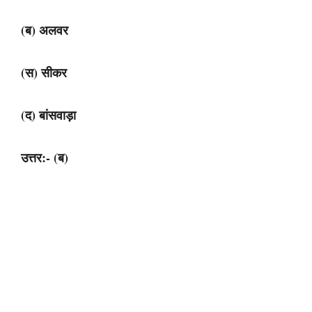
(ब) अलवर
(स) सीकर
(द) बांसवाड़ा
उत्तर:- (ब)