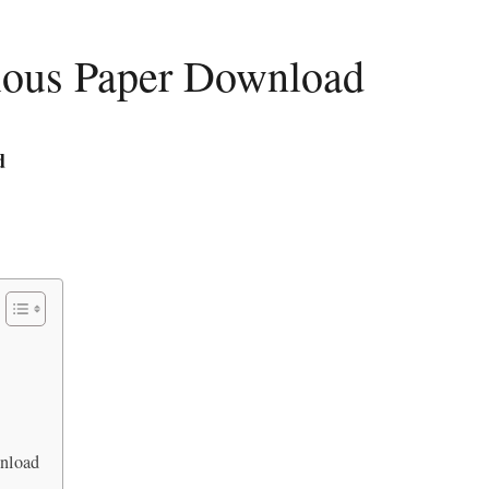
ious Paper Download
d
nload