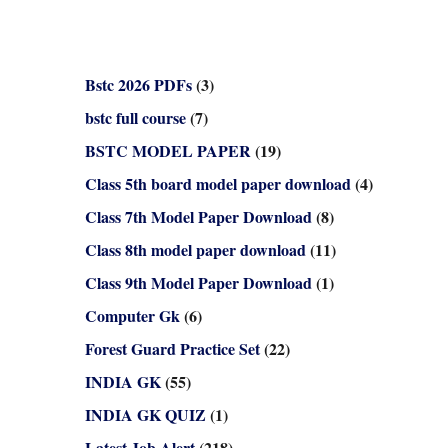
Bstc 2026 PDFs
(3)
bstc full course
(7)
BSTC MODEL PAPER
(19)
Class 5th board model paper download
(4)
Class 7th Model Paper Download
(8)
Class 8th model paper download
(11)
Class 9th Model Paper Download
(1)
Computer Gk
(6)
Forest Guard Practice Set
(22)
INDIA GK
(55)
INDIA GK QUIZ
(1)
Latest Job Alert
(218)