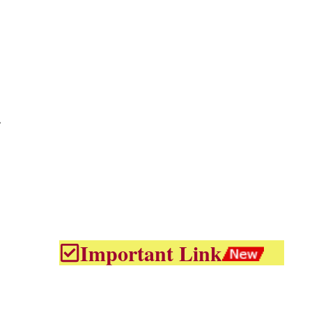
r
Important Link