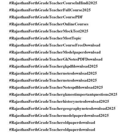
#RajasthanForthGradeTeacherCourseInHindi2025
#RajasthanForthGradeTeacherFullCourse2025
#RajasthanForthGradeTeacherCoursePDF
#RajasthanForthGradeTeacherOnlineCourses
#RajasthanForthGradeTeacherMockTest2025
#RajasthanForthGradeTeacherMostTopic
#RajasthanForthGradeTeacherCourseFreeDownload
#RajasthanForthGradeTeacherModelpaperdownload
#RajasthanForthGradeTeacherGkNotesPDFDownload
#RajasthanForthGradeTeachergkpdfdownload2025
#RajasthanForthGradeTeachernotesdownload2025
#RajasthanForthGradeTeachernotesdownload2025
#RajasthanForthGradeTeacherNotespdfdownload2025
#RajasthanForthGradeTeachergkmostimportantquestions2025
#RajasthanForthGradeTeacherhistorynotesdownload2025
#RajasthanForthGradeTeachergeographynotesdownload2025
#RajasthanForthGradeTeachermodelpaperdownload2025
#RajasthanForthGradeTeacheroldpaperdownload
#RajasthanForthGradeTeacheroldpaperdownload