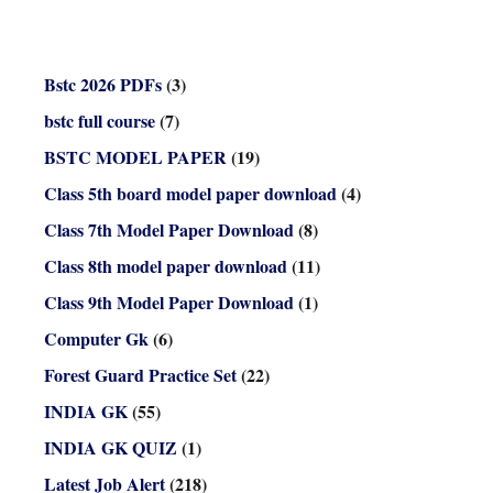
Bstc 2026 PDFs
(3)
bstc full course
(7)
BSTC MODEL PAPER
(19)
Class 5th board model paper download
(4)
Class 7th Model Paper Download
(8)
Class 8th model paper download
(11)
Class 9th Model Paper Download
(1)
Computer Gk
(6)
Forest Guard Practice Set
(22)
INDIA GK
(55)
INDIA GK QUIZ
(1)
Latest Job Alert
(218)