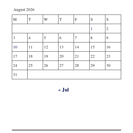
August 2026
M
T
W
T
F
S
S
1
2
3
4
5
6
7
8
9
10
11
12
13
14
15
16
17
18
19
20
21
22
23
24
25
26
27
28
29
30
31
« Jul