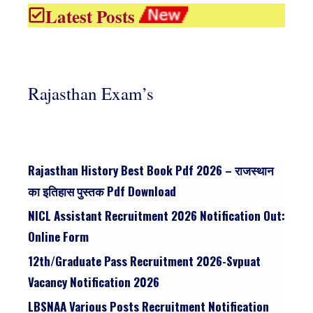
Latest Posts
Rajasthan Exam’s
Rajasthan History Best Book Pdf 2026 – राजस्थान
का इतिहास पुस्तक Pdf Download
NICL Assistant Recruitment 2026 Notification Out:
Online Form
12th/graduate Pass Recruitment 2026-Svpuat
Vacancy Notification 2026
LBSNAA Various Posts Recruitment Notification