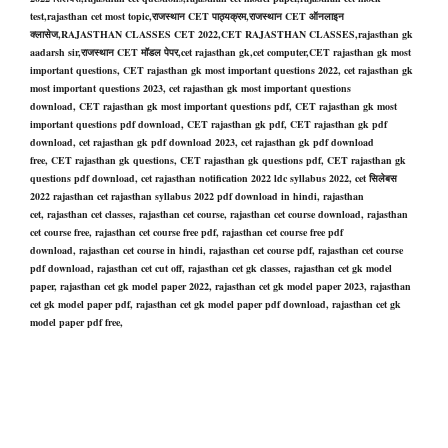
test,rajasthan cet most topic,राजस्थान CET पाठ्यक्रम,राजस्थान CET ऑनलाइन
क्लासेज,RAJASTHAN CLASSES CET 2022,CET RAJASTHAN CLASSES,rajasthan gk
aadarsh sir,राजस्थान CET मॉडल पेपर,cet rajasthan gk,cet computer,CET rajasthan gk most
important questions, CET rajasthan gk most important questions 2022, cet rajasthan gk
most important questions 2023, cet rajasthan gk most important questions
download, CET rajasthan gk most important questions pdf, CET rajasthan gk most
important questions pdf download, CET rajasthan gk pdf, CET rajasthan gk pdf
download, cet rajasthan gk pdf download 2023, cet rajasthan gk pdf download
free, CET rajasthan gk questions, CET rajasthan gk questions pdf, CET rajasthan gk
questions pdf download, cet rajasthan notification 2022 ldc syllabus 2022, cet सिलेबस
2022 rajasthan cet rajasthan syllabus 2022 pdf download in hindi, rajasthan
cet, rajasthan cet classes, rajasthan cet course, rajasthan cet course download, rajasthan
cet course free, rajasthan cet course free pdf, rajasthan cet course free pdf
download, rajasthan cet course in hindi, rajasthan cet course pdf, rajasthan cet course
pdf download, rajasthan cet cut off, rajasthan cet gk classes, rajasthan cet gk model
paper, rajasthan cet gk model paper 2022, rajasthan cet gk model paper 2023, rajasthan
cet gk model paper pdf, rajasthan cet gk model paper pdf download, rajasthan cet gk
model paper pdf free,