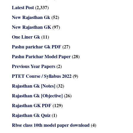
Latest Post
(2,337)
New Rajasthan Gk
(52)
New Rajasthan GK
(97)
One Liner Gk
(11)
Pashu parichar Gk PDF
(27)
Pashu Parichar Model Paper
(28)
Previous Year Papers
(2)
PTET Course / Syllabus 2022
(9)
Rajasthan Gk [Notes]
(32)
Rajasthan Gk [Objective]
(26)
Rajasthan GK PDF
(129)
Rajasthan Gk Quiz
(1)
Rbse class 10th model paper download
(4)