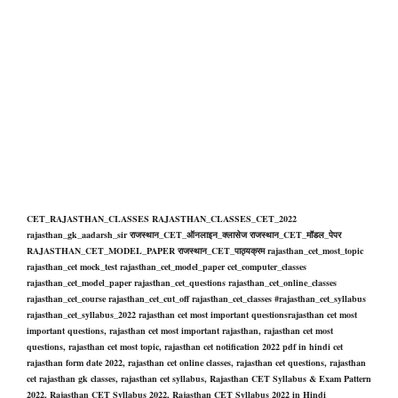
CET_RAJASTHAN_CLASSES RAJASTHAN_CLASSES_CET_2022
rajasthan_gk_aadarsh_sir राजस्थान_CET_ऑनलाइन_क्लासेज राजस्थान_CET_मॉडल_पेपर
RAJASTHAN_CET_MODEL_PAPER राजस्थान_CET_पाठ्यक्रम rajasthan_cet_most_topic
rajasthan_cet mock_test rajasthan_cet_model_paper cet_computer_classes
rajasthan_cet_model_paper rajasthan_cet_questions rajasthan_cet_online_classes
rajasthan_cet_course rajasthan_cet_cut_off rajasthan_cet_classes #rajasthan_cet_syllabus
rajasthan_cet_syllabus_2022 rajasthan cet most important questionsrajasthan cet most
important questions, rajasthan cet most important rajasthan, rajasthan cet most
questions, rajasthan cet most topic, rajasthan cet notification 2022 pdf in hindi cet
rajasthan form date 2022, rajasthan cet online classes, rajasthan cet questions, rajasthan
cet rajasthan gk classes, rajasthan cet syllabus, Rajasthan CET Syllabus & Exam Pattern
2022, Rajasthan CET Syllabus 2022, Rajasthan CET Syllabus 2022 in Hindi