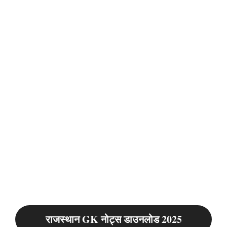
राजस्थान GK नोट्स डाउनलोड 2025