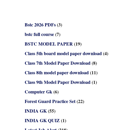
Bstc 2026 PDFs
(3)
bstc full course
(7)
BSTC MODEL PAPER
(19)
Class 5th board model paper download
(4)
Class 7th Model Paper Download
(8)
Class 8th model paper download
(11)
Class 9th Model Paper Download
(1)
Computer Gk
(6)
Forest Guard Practice Set
(22)
INDIA GK
(55)
INDIA GK QUIZ
(1)
Latest Job Alert
(218)