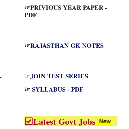
☞PRIVIOUS YEAR PAPER -
PDF
☞RAJASTHAN GK NOTES
JOIN TEST SERIES
☞
☞ SYLLABUS - PDF
Latest Govt Jobs