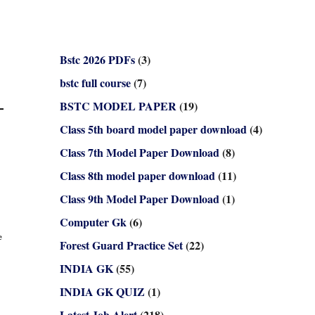
Bstc 2026 PDFs
(3)
bstc full course
(7)
BSTC MODEL PAPER
(19)
Class 5th board model paper download
(4)
Class 7th Model Paper Download
(8)
Class 8th model paper download
(11)
Class 9th Model Paper Download
(1)
Computer Gk
(6)
e
Forest Guard Practice Set
(22)
INDIA GK
(55)
INDIA GK QUIZ
(1)
Latest Job Alert
(218)