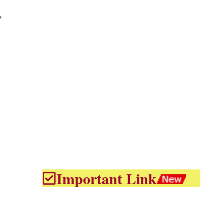
e
Important Link