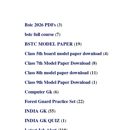
Bstc 2026 PDFs
(3)
bstc full course
(7)
BSTC MODEL PAPER
(19)
Class 5th board model paper download
(4)
Class 7th Model Paper Download
(8)
Class 8th model paper download
(11)
Class 9th Model Paper Download
(1)
Computer Gk
(6)
Forest Guard Practice Set
(22)
INDIA GK
(55)
INDIA GK QUIZ
(1)
Latest Job Alert
(218)