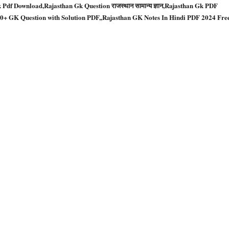
 Pdf Download,Rajasthan Gk Question राजस्‍थान सामान्‍य ज्ञान,Rajasthan Gk PDF
,100+ GK Question with Solution PDF,,Rajasthan GK Notes In Hindi PDF 2024 Fre