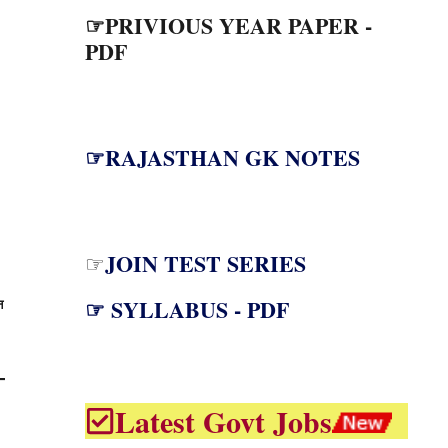
☞PRIVIOUS YEAR PAPER -
PDF
☞RAJASTHAN GK NOTES
JOIN TEST SERIES
☞
☞ SYLLABUS - PDF
न
Latest Govt Jobs