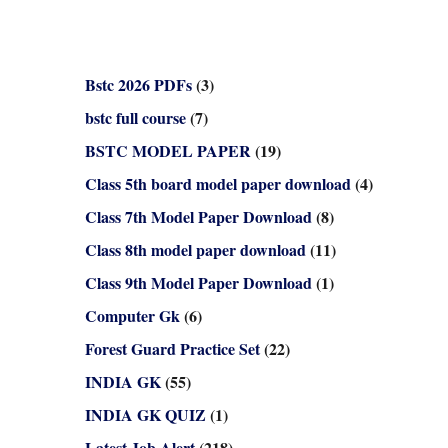
Bstc 2026 PDFs
(3)
bstc full course
(7)
BSTC MODEL PAPER
(19)
Class 5th board model paper download
(4)
Class 7th Model Paper Download
(8)
Class 8th model paper download
(11)
Class 9th Model Paper Download
(1)
Computer Gk
(6)
Forest Guard Practice Set
(22)
INDIA GK
(55)
INDIA GK QUIZ
(1)
Latest Job Alert
(218)