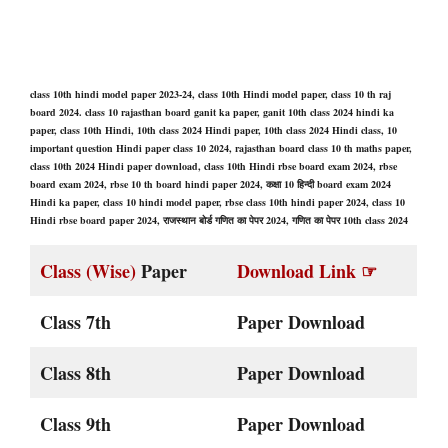
class 10th hindi model paper 2023-24, class 10th Hindi model paper, class 10 th raj
board 2024. class 10 rajasthan board ganit ka paper, ganit 10th class 2024 hindi ka
paper, class 10th Hindi, 10th class 2024 Hindi paper, 10th class 2024 Hindi class, 10
important question Hindi paper class 10 2024, rajasthan board class 10 th maths paper,
class 10th 2024 Hindi paper download, class 10th Hindi rbse board exam 2024, rbse
board exam 2024, rbse 10 th board hindi paper 2024, कक्षा 10 हिन्दी board exam 2024
Hindi ka paper, class 10 hindi model paper, rbse class 10th hindi paper 2024, class 10
Hindi rbse board paper 2024, राजस्थान बोर्ड गणित का पेपर 2024, गणित का पेपर 10th class 2024
Class (Wise)
Paper
Download Link ☞
Class 7th
Paper Download
Class 8th
Paper Download
Class 9th
Paper Download