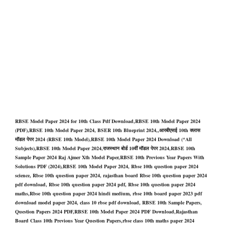
RBSE Model Paper 2024 for 10th Class Pdf Download,RBSE 10th Model Paper 2024
(PDF),RBSE 10th Model Paper 2024, BSER 10th Blueprint 2024,,आरबीएसई 10th क्लास
मॉडल पेपर 2024 (RBSE 10th Model),RBSE 10th Model Paper 2024 Download (*All
Subjects),RBSE 10th Model Paper 2024,राजस्थान बोर्ड 10वीं मॉडल पेपर 2024,RBSE 10th
Sample Paper 2024 Raj Ajmer Xth Model Paper,RBSE 10th Previous Year Papers With
Solutions PDF (2024),RBSE 10th Model Paper 2024, Rbse 10th question paper 2024
science, Rbse 10th question paper 2024, rajasthan board Rbse 10th question paper 2024
pdf download, Rbse 10th question paper 2024
pdf, Rbse 10th question paper 2024
maths,Rbse 10th question paper 2024 hindi medium, rbse 10th board paper 2023 pdf
download model paper 2024, class 10 rbse pdf download, RBSE 10th Sample Papers,
Question Papers 2024 PDF,RBSE 10th Model Paper 2024 PDF Download,Rajasthan
Board Class 10th Previous Year Question Papers,rbse class 10th maths paper 2024