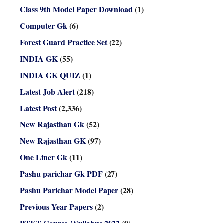
Class 9th Model Paper Download
(1)
Computer Gk
(6)
Forest Guard Practice Set
(22)
INDIA GK
(55)
INDIA GK QUIZ
(1)
Latest Job Alert
(218)
Latest Post
(2,336)
New Rajasthan Gk
(52)
New Rajasthan GK
(97)
One Liner Gk
(11)
Pashu parichar Gk PDF
(27)
Pashu Parichar Model Paper
(28)
Previous Year Papers
(2)
PTET Course / Syllabus 2022
(9)