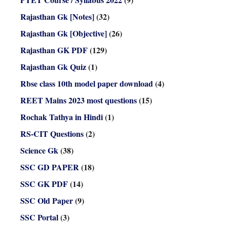
Rajasthan Gk [Notes]
(32)
Rajasthan Gk [Objective]
(26)
Rajasthan GK PDF
(129)
Rajasthan Gk Quiz
(1)
Rbse class 10th model paper download
(4)
REET Mains 2023 most questions
(15)
Rochak Tathya in Hindi
(1)
RS-CIT Questions
(2)
Science Gk
(38)
SSC GD PAPER
(18)
SSC GK PDF
(14)
SSC Old Paper
(9)
SSC Portal
(3)