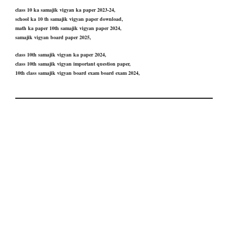
class 10 ka samajik vigyan ka paper 2023-24,
school ka 10 th samajik vigyan paper download,
math ka paper 10th samajik vigyan paper 2024,
samajik vigyan board paper 2025,
class 10th samajik vigyan ka paper 2024,
class 10th samajik vigyan important question paper,
10th class samajik vigyan board exam board exam 2024,