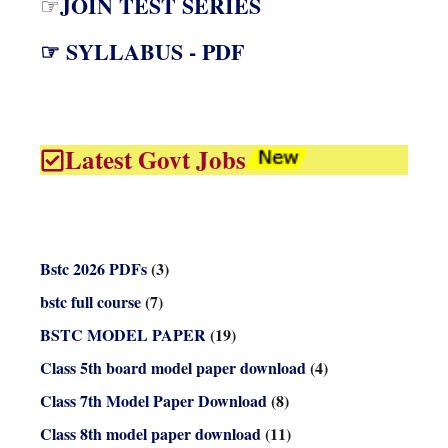
JOIN TEST SERIES
☞
☞ SYLLABUS - PDF
Latest Govt Jobs
Bstc 2026 PDFs
(3)
bstc full course
(7)
BSTC MODEL PAPER
(19)
Class 5th board model paper download
(4)
Class 7th Model Paper Download
(8)
Class 8th model paper download
(11)