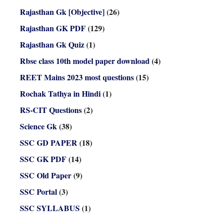
Rajasthan Gk [Objective]
(26)
Rajasthan GK PDF
(129)
Rajasthan Gk Quiz
(1)
Rbse class 10th model paper download
(4)
REET Mains 2023 most questions
(15)
Rochak Tathya in Hindi
(1)
RS-CIT Questions
(2)
Science Gk
(38)
SSC GD PAPER
(18)
SSC GK PDF
(14)
SSC Old Paper
(9)
SSC Portal
(3)
SSC SYLLABUS
(1)