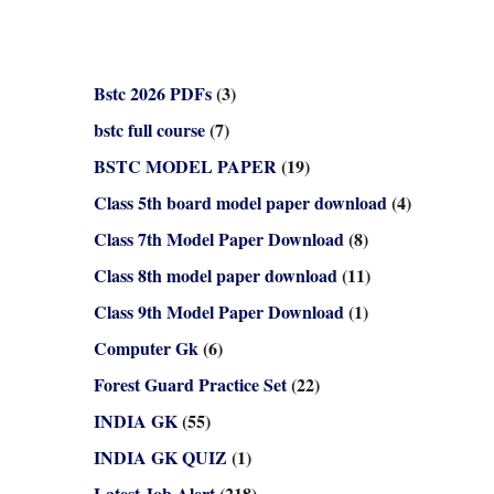
Bstc 2026 PDFs
(3)
bstc full course
(7)
BSTC MODEL PAPER
(19)
Class 5th board model paper download
(4)
Class 7th Model Paper Download
(8)
Class 8th model paper download
(11)
Class 9th Model Paper Download
(1)
Computer Gk
(6)
Forest Guard Practice Set
(22)
INDIA GK
(55)
INDIA GK QUIZ
(1)
Latest Job Alert
(218)