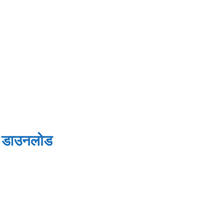
F डाउनलोड