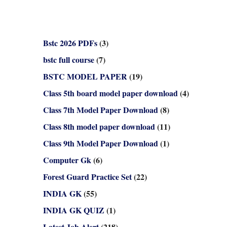
Bstc 2026 PDFs
(3)
bstc full course
(7)
BSTC MODEL PAPER
(19)
Class 5th board model paper download
(4)
Class 7th Model Paper Download
(8)
Class 8th model paper download
(11)
Class 9th Model Paper Download
(1)
Computer Gk
(6)
Forest Guard Practice Set
(22)
INDIA GK
(55)
INDIA GK QUIZ
(1)
Latest Job Alert
(218)