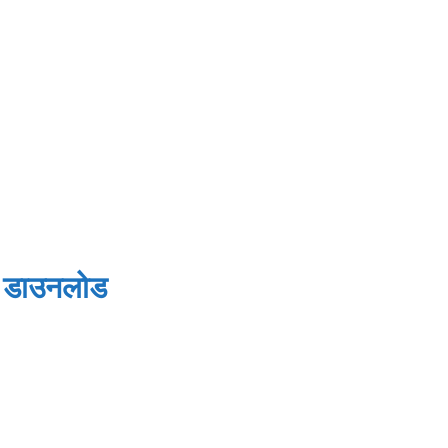
F डाउनलोड