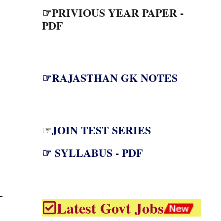
☞PRIVIOUS YEAR PAPER -
PDF
☞RAJASTHAN GK NOTES
JOIN TEST SERIES
☞
☞ SYLLABUS - PDF
Latest Govt Jobs