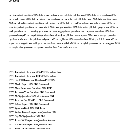
2026
bstc important questions 2026, bstc important questions pdf, bstc pdf download 2026, bstc mcq questions 2026,
bstc model paper 2026, bstc previous year questions, bstc practice set pdf, bstc exam 2026, bstc question paper
2026, pre deled important questions, bstc online test 2026, bstc free pdf download, bstc solved paper 2026, bstc
most important questions, bstc mock test 2026, bstc preparation 2026, bstc notes pdf, bstc gk questions 2026, bstc
hindi questions, bstc reasoning questions, bstc teaching aptitude questions, bstc expected questions 2026, bstc
question bank pdf, bstc top 1500 questions, bstc all subject pdf, bstc latest update 2026, bstc exam preparation
tips, bstc study material pdf, bstc old paper pdf, bstc syllabus 2026, rajasthan bstc 2026, pre deled exam pdf, bstc
important mcq pdf, bstc daily practice set, bstc current affairs 2026, bstc english questions, bstc exam guide 2026,
bstc topic wise questions, bstc paper solution, bstc free study material
BSTC Important Questions 2026 PDF Download Free
BSTC Important Questions PDF 2026 Download
BSTC Top 1500 Important Questions PDF 2026
BSTC Model Paper 2026 PDF Download
BSTC Most Important Questions 2026 PDF
BSTC Previous Year Questions PDF Download
BSTC MCQ Questions 2026 with Answer PDF
BSTC Practice Set 2026 Free PDF Download
BSTC Solved Paper 2026 PDF Download
BSTC Question Bank 2026 PDF Free
BSTC Online Test and Important Questions 2026
BSTC Top MCQ Questions 2026 PDF
BSTC Exam 2026 Important Questions Answer
BSTC All Subject Important Questions PDF
BSTC Hindi GK Important Questions 2026