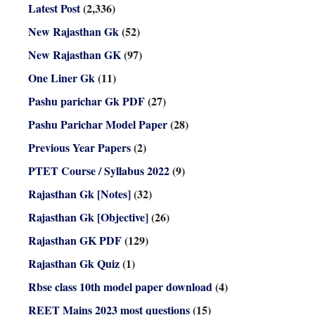
Latest Post
(2,336)
New Rajasthan Gk
(52)
New Rajasthan GK
(97)
One Liner Gk
(11)
Pashu parichar Gk PDF
(27)
Pashu Parichar Model Paper
(28)
Previous Year Papers
(2)
PTET Course / Syllabus 2022
(9)
Rajasthan Gk [Notes]
(32)
Rajasthan Gk [Objective]
(26)
Rajasthan GK PDF
(129)
Rajasthan Gk Quiz
(1)
Rbse class 10th model paper download
(4)
REET Mains 2023 most questions
(15)