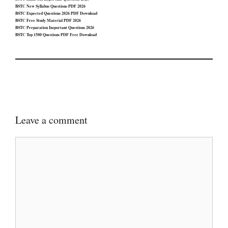
BSTC New Syllabus Questions PDF 2026
BSTC Expected Questions 2026 PDF Download
BSTC Free Study Material PDF 2026
BSTC Preparation Important Questions 2026
BSTC Top 1500 Questions PDF Free Download
Leave a comment
Comment