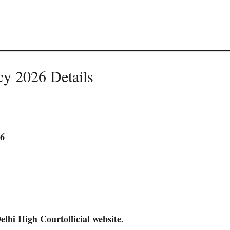
y 2026 Details
26
elhi High Court
official website.