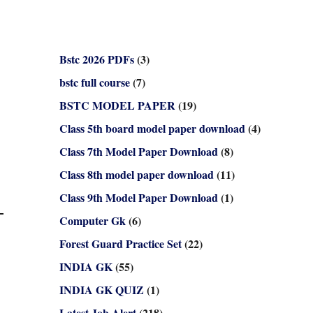
Bstc 2026 PDFs
(3)
bstc full course
(7)
BSTC MODEL PAPER
(19)
Class 5th board model paper download
(4)
Class 7th Model Paper Download
(8)
Class 8th model paper download
(11)
Class 9th Model Paper Download
(1)
Computer Gk
(6)
Forest Guard Practice Set
(22)
INDIA GK
(55)
INDIA GK QUIZ
(1)
Latest Job Alert
(218)