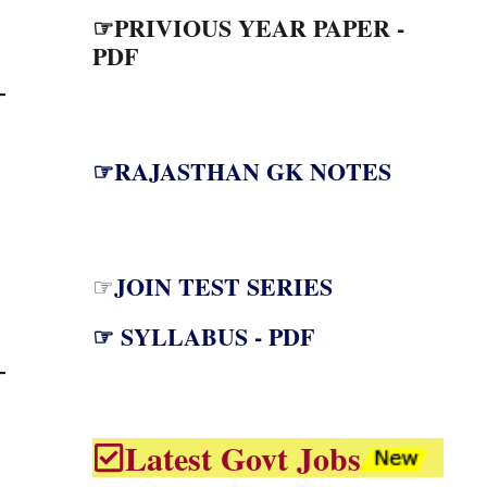
☞PRIVIOUS YEAR PAPER -
PDF
☞RAJASTHAN GK NOTES
JOIN TEST SERIES
☞
☞ SYLLABUS - PDF
Latest Govt Jobs