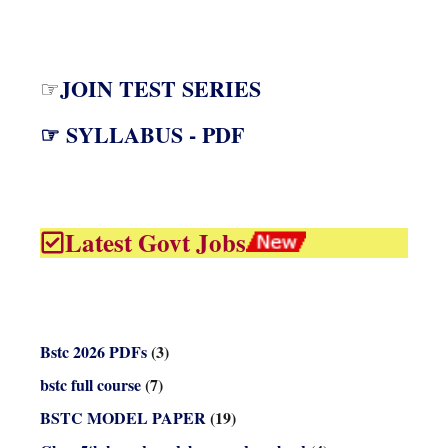
JOIN TEST SERIES
☞
☞ SYLLABUS - PDF
Latest Govt Jobs
Bstc 2026 PDFs
(3)
bstc full course
(7)
BSTC MODEL PAPER
(19)