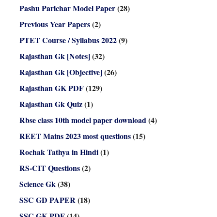
Pashu Parichar Model Paper
(28)
Previous Year Papers
(2)
PTET Course / Syllabus 2022
(9)
Rajasthan Gk [Notes]
(32)
Rajasthan Gk [Objective]
(26)
Rajasthan GK PDF
(129)
Rajasthan Gk Quiz
(1)
Rbse class 10th model paper download
(4)
REET Mains 2023 most questions
(15)
Rochak Tathya in Hindi
(1)
RS-CIT Questions
(2)
Science Gk
(38)
SSC GD PAPER
(18)
SSC GK PDF
(14)