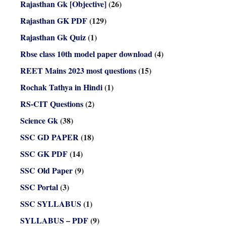
Rajasthan Gk [Objective]
(26)
Rajasthan GK PDF
(129)
Rajasthan Gk Quiz
(1)
Rbse class 10th model paper download
(4)
REET Mains 2023 most questions
(15)
Rochak Tathya in Hindi
(1)
RS-CIT Questions
(2)
Science Gk
(38)
SSC GD PAPER
(18)
SSC GK PDF
(14)
SSC Old Paper
(9)
SSC Portal
(3)
SSC SYLLABUS
(1)
SYLLABUS – PDF
(9)