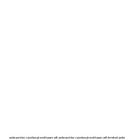
pashu parichar rajasthan gk model paper pdf, pashu parichar rajasthan gk model paper pdf download, pashu