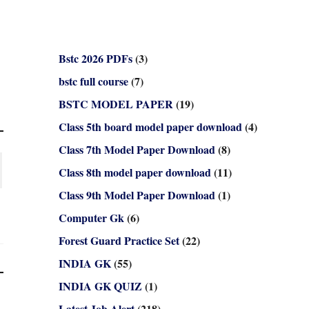
Bstc 2026 PDFs
(3)
bstc full course
(7)
BSTC MODEL PAPER
(19)
Class 5th board model paper download
(4)
Class 7th Model Paper Download
(8)
Class 8th model paper download
(11)
Class 9th Model Paper Download
(1)
Computer Gk
(6)
Forest Guard Practice Set
(22)
INDIA GK
(55)
INDIA GK QUIZ
(1)
Latest Job Alert
(218)