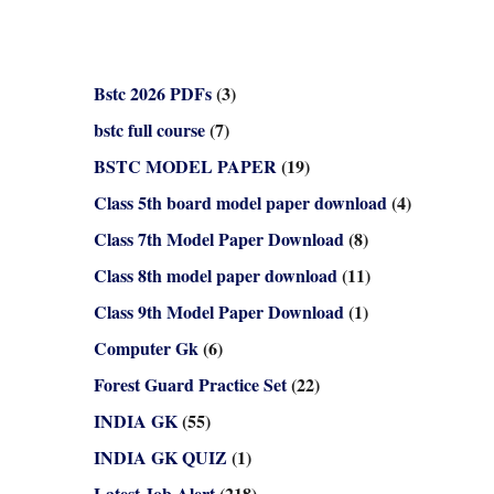
Bstc 2026 PDFs
(3)
bstc full course
(7)
BSTC MODEL PAPER
(19)
Class 5th board model paper download
(4)
Class 7th Model Paper Download
(8)
Class 8th model paper download
(11)
Class 9th Model Paper Download
(1)
Computer Gk
(6)
Forest Guard Practice Set
(22)
INDIA GK
(55)
INDIA GK QUIZ
(1)
Latest Job Alert
(218)