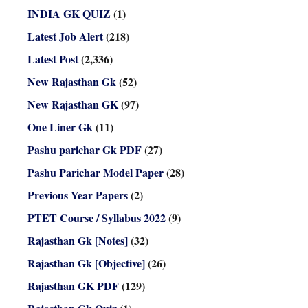
INDIA GK QUIZ
(1)
Latest Job Alert
(218)
Latest Post
(2,336)
New Rajasthan Gk
(52)
New Rajasthan GK
(97)
One Liner Gk
(11)
Pashu parichar Gk PDF
(27)
Pashu Parichar Model Paper
(28)
Previous Year Papers
(2)
PTET Course / Syllabus 2022
(9)
Rajasthan Gk [Notes]
(32)
Rajasthan Gk [Objective]
(26)
Rajasthan GK PDF
(129)