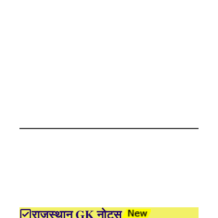
राजस्थान GK नोट्स