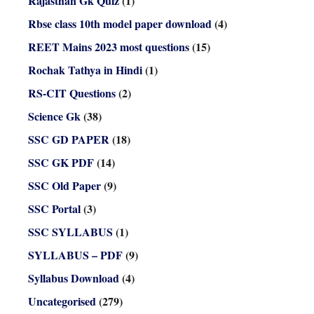
Rajasthan Gk Quiz
(1)
Rbse class 10th model paper download
(4)
REET Mains 2023 most questions
(15)
Rochak Tathya in Hindi
(1)
RS-CIT Questions
(2)
Science Gk
(38)
SSC GD PAPER
(18)
SSC GK PDF
(14)
SSC Old Paper
(9)
SSC Portal
(3)
SSC SYLLABUS
(1)
SYLLABUS – PDF
(9)
Syllabus Download
(4)
Uncategorised
(279)