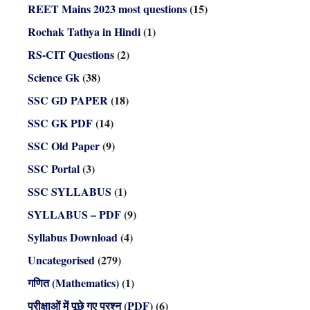
REET Mains 2023 most questions
(15)
Rochak Tathya in Hindi
(1)
RS-CIT Questions
(2)
Science Gk
(38)
SSC GD PAPER
(18)
SSC GK PDF
(14)
SSC Old Paper
(9)
SSC Portal
(3)
SSC SYLLABUS
(1)
SYLLABUS – PDF
(9)
Syllabus Download
(4)
Uncategorised
(279)
गणित (Mathematics)
(1)
परीक्षाओं में पूछे गए प्रश्न (PDF)
(6)