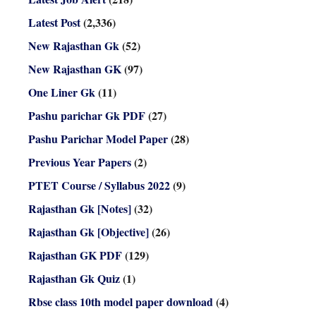
Latest Post
(2,336)
New Rajasthan Gk
(52)
New Rajasthan GK
(97)
One Liner Gk
(11)
Pashu parichar Gk PDF
(27)
Pashu Parichar Model Paper
(28)
Previous Year Papers
(2)
PTET Course / Syllabus 2022
(9)
Rajasthan Gk [Notes]
(32)
Rajasthan Gk [Objective]
(26)
Rajasthan GK PDF
(129)
Rajasthan Gk Quiz
(1)
Rbse class 10th model paper download
(4)