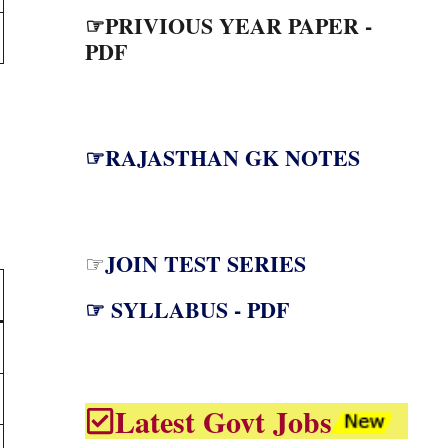
☞PRIVIOUS YEAR PAPER -
PDF
☞RAJASTHAN GK NOTES
JOIN TEST SERIES
☞
☞ SYLLABUS - PDF
Latest Govt Jobs