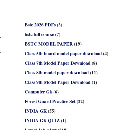
Bstc 2026 PDFs
(3)
bstc full course
(7)
BSTC MODEL PAPER
(19)
Class 5th board model paper download
(4)
Class 7th Model Paper Download
(8)
Class 8th model paper download
(11)
Class 9th Model Paper Download
(1)
Computer Gk
(6)
Forest Guard Practice Set
(22)
INDIA GK
(55)
INDIA GK QUIZ
(1)
Latest Job Alert
(218)