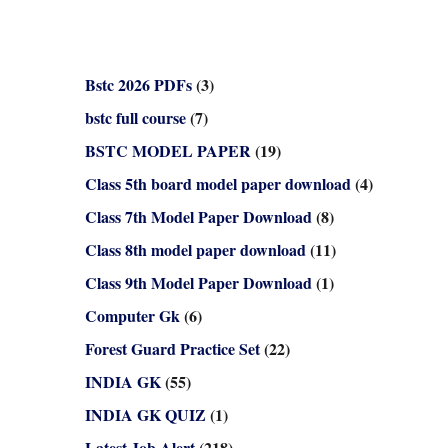
Bstc 2026 PDFs
(3)
bstc full course
(7)
BSTC MODEL PAPER
(19)
Class 5th board model paper download
(4)
Class 7th Model Paper Download
(8)
Class 8th model paper download
(11)
Class 9th Model Paper Download
(1)
Computer Gk
(6)
Forest Guard Practice Set
(22)
INDIA GK
(55)
INDIA GK QUIZ
(1)
Latest Job Alert
(218)